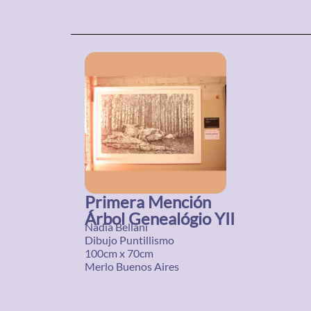
Primera Mención
Árbol Genealógio YII
Nadia Bellani
Dibujo Puntillismo
100cm x 70cm
Merlo Buenos Aires