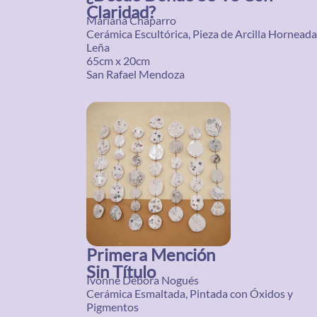
Claridad?
Mariana Chaparro
Cerámica Escultórica, Pieza de Arcilla Horneada
Leña
65cm x 20cm
San Rafael Mendoza
Primera Mención
Sin Título
Ivonne Débora Nogués
Cerámica Esmaltada, Pintada con Óxidos y
Pigmentos