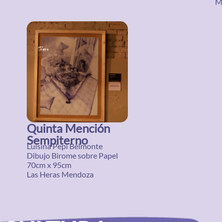
M
Quinta Mención
Sempiterno
Luisina Pepi Belmonte
Dibujo Birome sobre Papel
70cm x 95cm
Las Heras Mendoza