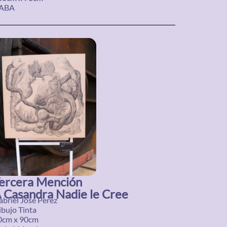
ABA
ercera Mención
 Casandra Nadie le Cree
abriel José Perez
ibujo Tinta
0cm x 90cm