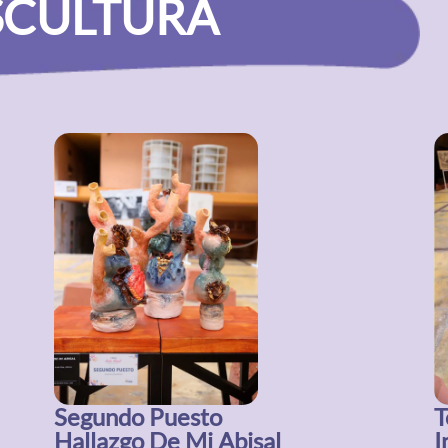
SCULTURA
Segundo Puesto
T
Hallazgo De Mi Abisal
I