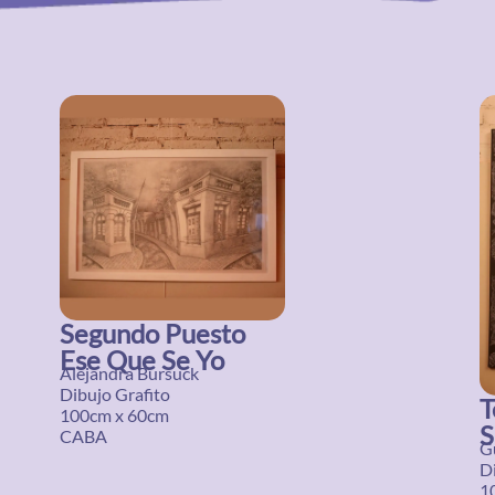
Segundo Puesto
Ese Que Se Yo
Alejandra Bursuck
Dibujo Grafito
T
100cm x 60cm
S
CABA
G
Di
1