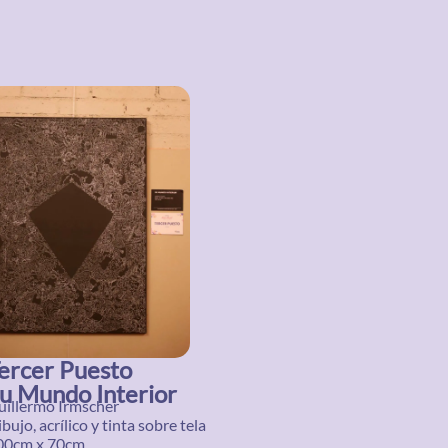
ercer Puesto
u Mundo Interior
uillermo Irmscher
bujo, acrílico y tinta sobre tela
00cm x 70cm