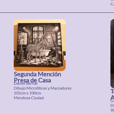
C
Segunda Mención
Presa de Casa
Daniel Bernal
Dibujo Microfibras y Marcadores
T
105cm x 100cm
A
Mendoza Ciudad
G
D
9