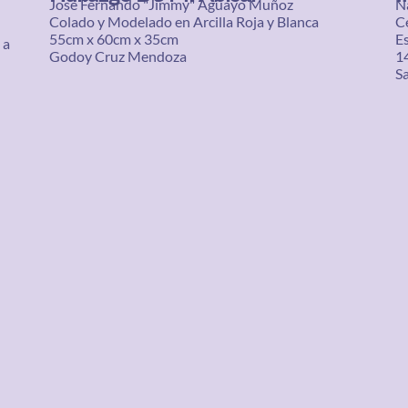
José Fernando "Jimmy" Aguayo Muñoz
N
Colado y Modelado en Arcilla Roja y Blanca
C
55cm x 60cm x 35cm
E
 a
Godoy Cruz Mendoza
1
S