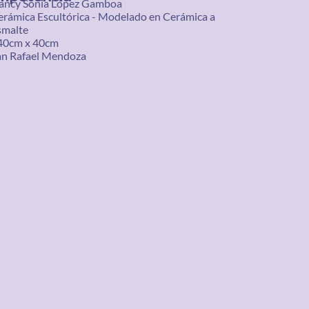
ancy Sonia López Gamboa
erámica Escultórica - Modelado en Cerámica a
smalte
40cm x 40cm
an Rafael Mendoza